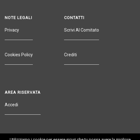
NOTE LEGALI
CONTATTI
Privacy
Scrivi Al Comitato
Cookies Policy
Crediti
AREA RISERVATA
Accedi
Utilizziamo i cookie per essere sicuri che tu possa avere la migliore