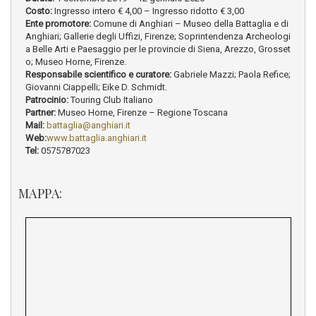
Costo:
Ingresso intero € 4,00 – Ingresso ridotto € 3,00
Ente promotore:
Comune di Anghiari – Museo della Battaglia e di
Anghiari; Gallerie degli Uffizi, Firenze; Soprintendenza Archeologi
a Belle Arti e Paesaggio per le provincie di Siena, Arezzo, Grosset
o; Museo Horne, Firenze.
Responsabile scientifico e curatore:
Gabriele Mazzi; Paola Refice;
Giovanni Ciappelli; Eike D. Schmidt.
Patrocinio:
Touring Club Italiano
Partner:
Museo Horne, Firenze – Regione Toscana
Mail:
battaglia@anghiari.it
Web:
www.battaglia.anghiari.it
Tel:
0575787023
MAPPA: