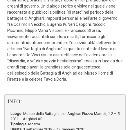
dinamiche politiche e militari, i rapporti fra i protagonisti e gli
organi di governo. Un dialogo storico e visivo nel quale viene
raccontata al pubblico la politica “di stato” nel periodo della
battaglia di Anghiari.I rapporti personali e nell’arte di governo
fra Cosimo il Vecchio, Eugenio IV, Neri Capponi, Niccolò
Piccinino, Filippo Maria Visconti e Francesco Sforza,
visivamente raccontati con i loro ritratti, forniscono gli
strumenti ideali per comprendere l’eccezionalità dell’evento
artistico “Battaglia di Anghiari”.In questo contesto il lavoro di
Leonardo Da Vinci risulta assai efficace nell’evidenziare la
“discordia, o vo’ dire pazzia bestialissima”, messa in luce da due
grandi capolavori: la grandiosa tela cinquecentesca
dell’episodio della Battaglia di Anghiari del Museo Horne di
Firenze e la celebre Tavola Doria.
INFO:
Luogo:
Museo della Battaglia e di Anghiari Piazza Mameli, 1-2 – 5
2031 – Anghiari AR
Tipologia:
Mostra
Durata:
1 settembre 2019 – 12 gennaio 2020